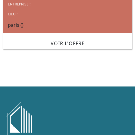
ENTREPRISE :
LIEU :
paris ()
VOIR L'OFFRE
début
precedent
1/71
suivant
fin