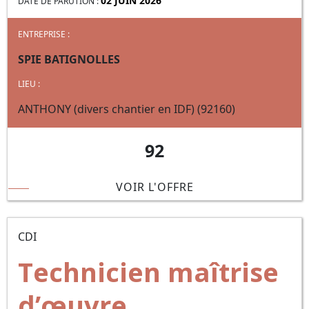
02 JUIN 2026
DATE DE PARUTION :
ENTREPRISE :
SPIE BATIGNOLLES
LIEU :
ANTHONY (divers chantier en IDF) (92160)
92
VOIR L'OFFRE
CDI
Technicien maîtrise
d’œuvre